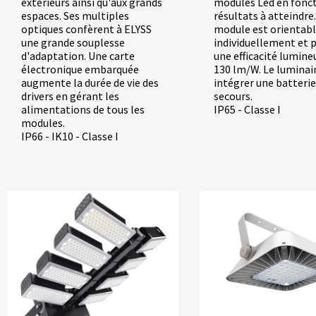
extérieurs ainsi qu'aux grands
modules Led en fonct
espaces. Ses multiples
résultats à atteindre
optiques confèrent à ELYSS
module est orientab
une grande souplesse
individuellement et 
d'adaptation. Une carte
une efficacité lumine
électronique embarquée
130 lm/W. Le luminai
augmente la durée de vie des
intégrer une batterie
drivers en gérant les
secours.
alimentations de tous les
IP65 - Classe I
modules.
IP66 - IK10 - Classe I